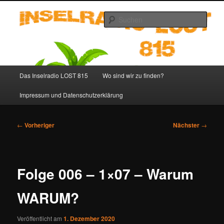
Zum
primären
Such
Inhalt
springen
Inselradio LOST 815 – LOST
Podcast deutsch
Hauptmenü
Das Inselradio LOST 815
Wo sind wir zu finden?
Impressum und Datenschutzerklärung
Beitragsnavigation
←
Vorheriger
Nächster
→
Folge 006 – 1×07 – Warum
WARUM?
Veröffentlicht am
1. Dezember 2020