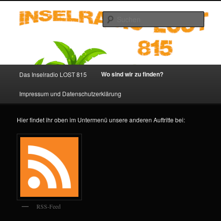
Zum
primären
Such
Inhalt
springen
Inselradio LOST 815 – LOST
Podcast deutsch
Hauptmenü
Wo sind wir zu finden?
Das Inselradio LOST 815
Impressum und Datenschutzerklärung
Hier findet ihr oben im Untermenü unsere anderen Auftritte bei:
RSS-Feed