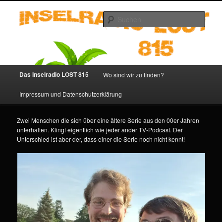
Zum
primären
Such
Inhalt
springen
Inselradio LOST 815 – LOST
Podcast deutsch
Hauptmenü
Das Inselradio LOST 815
Wo sind wir zu finden?
Impressum und Datenschutzerklärung
Zwei Menschen die sich über eine ältere Serie aus den 00er Jahren
unterhalten. Klingt eigentlich wie jeder ander TV-Podcast. Der
Unterschied ist aber der, dass einer die Serie noch nicht kennt!