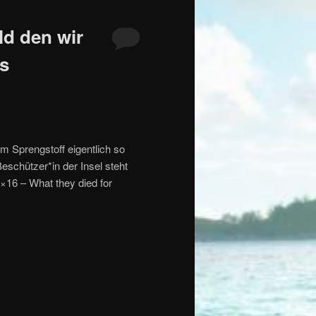
ld den wir
ns
m Sprengstoff eigentlich so
schützer*in der Insel steht
6×16 – What they died for