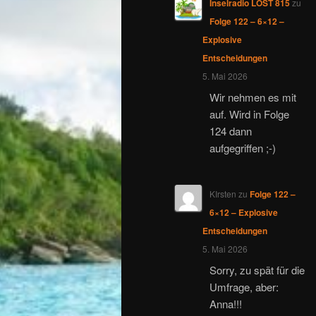
Inselradio LOST 815
zu
Folge 122 – 6×12 –
Explosive
Entscheidungen
5. Mai 2026
Wir nehmen es mit
auf. Wird in Folge
124 dann
aufgegriffen ;-)
KIrsten
zu
Folge 122 –
6×12 – Explosive
Entscheidungen
5. Mai 2026
Sorry, zu spät für die
Umfrage, aber:
Anna!!!