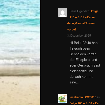
Deus Figendi
zu
Folge
115 – 6×05 – Es sei
denn, Gandalf kommt
vorbei
3. Dezember 2025
Hi Bei 1:23:40 habt
ihr euch beim
Schneiden vertan,
der Einspieler und
euer Gespräch sind
gleichzeitig und
danach kommt
eine…
Inselradio LOST 815
zu
Folge 100 – 5×08 – Es