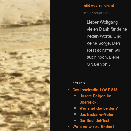
gibt was zu feiern!
27. Februar 2025
Lieber Wolfgang,
vielen Dank für deine
netten Worte. Und
keine Sorge. Den
Rest schaffen wir
auch noch. Liebe
Grüße von…
SEITEN
Das Inselradio LOST 815
Unsere Folgen im
Überblick!
Wer sind die beiden?
Das Eisbär-o-Meter
Der Bechdel-Test
Wo sind wir zu finden?