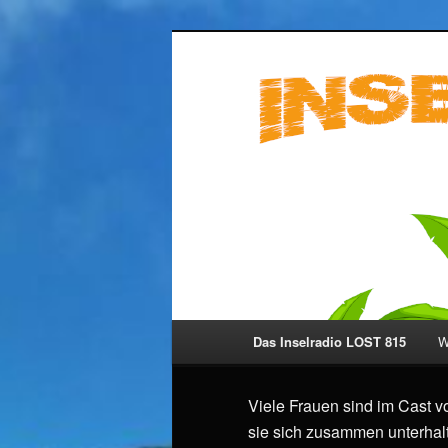
Zum
primären
Inhalt
Inselradio LO
springen
Hauptmenü
Das Inselradio LOST 815
W
Viele Frauen sind im Cast v
sie sich zusammen unterhal