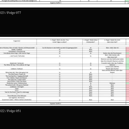
023 / Folge 077
022 / Folge 051