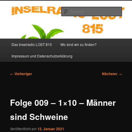
Zum
primären
Such
Inhalt
springen
Inselradio LOST 815 – LOST
Podcast deutsch
Hauptmenü
Das Inselradio LOST 815
Wo sind wir zu finden?
Impressum und Datenschutzerklärung
Beitragsnavigation
←
Vorheriger
Nächster
→
Folge 009 – 1×10 – Männer
sind Schweine
Veröffentlicht am
12. Januar 2021