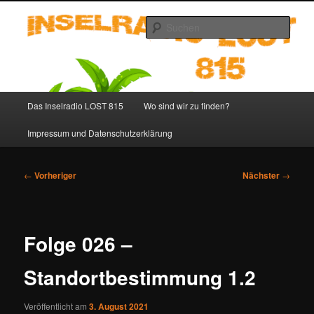
Zum
primären
Such
Inhalt
springen
Inselradio LOST 815 – LOST
Podcast deutsch
Hauptmenü
Das Inselradio LOST 815
Wo sind wir zu finden?
Impressum und Datenschutzerklärung
Beitragsnavigation
←
Vorheriger
Nächster
→
Folge 026 –
Standortbestimmung 1.2
Veröffentlicht am
3. August 2021