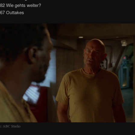
82 Wie gehts weiter?
767 Outtakes
e: ABC Studio