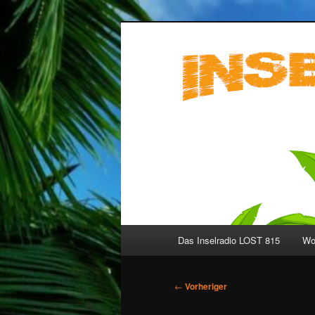
Zum
primären
Inhalt
Inselradio LO
springen
Hauptmenü
Das Inselradio LOST 815
Wo 
Beitragsnavigation
←
Vorheriger