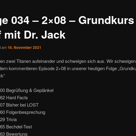
ge 034 – 2×08 – Grundkurs
 mit Dr. Jack
ht am
16. November 2021
fen zwei Titanen aufeinander und schweigen sich aus. Wir schweigen
dern kommentieren Episode 2×08 in unserer heutigen Folge „Grundku
ck“
000 Begrüßung & Geplänkel
862 Hard Facts
207 Bisher bei LOST
060 Folgenbesprechung
29 Trivia
865 Bechdel-Test
363 Bewertung