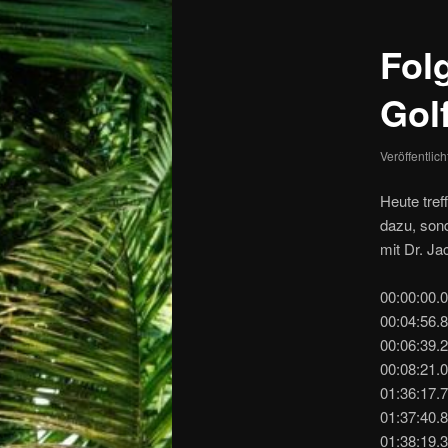
Fol
Golf
Veröffentlic
Heute tref
dazu, son
mit Dr. Ja
00:00:00.
00:04:56.
00:06:39.
00:08:21.
01:36:17.7
01:37:40.
01:38:19.