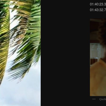
01:40:23.3
01:43:32.
Quell