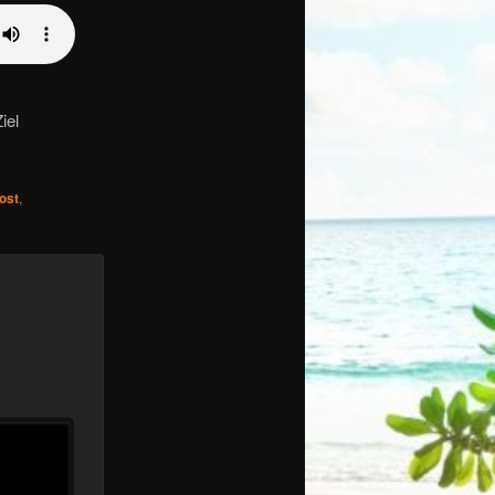
iel
ost
,