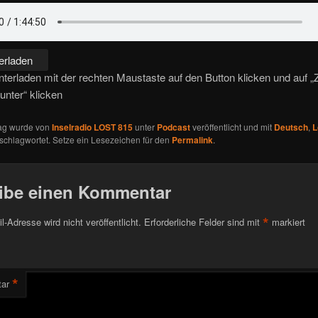
erladen
erladen mit der rechten Maustaste auf den Button klicken und auf „Z
unter“ klicken
rag wurde von
Inselradio LOST 815
unter
Podcast
veröffentlicht und mit
Deutsch
,
L
schlagwortet. Setze ein Lesezeichen für den
Permalink
.
ibe einen Kommentar
*
l-Adresse wird nicht veröffentlicht.
Erforderliche Felder sind mit
markiert
*
ar