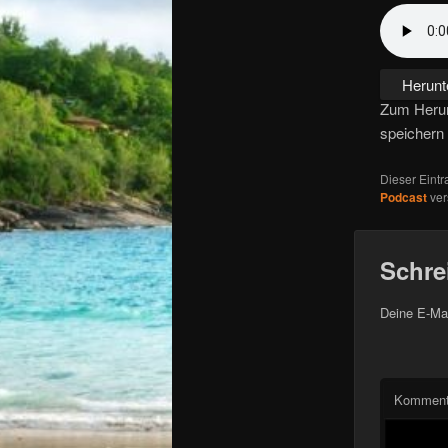
Herunt
Zum Herunt
speichern 
Dieser Eint
Podcast
ver
Schre
Deine E-Mai
Komment