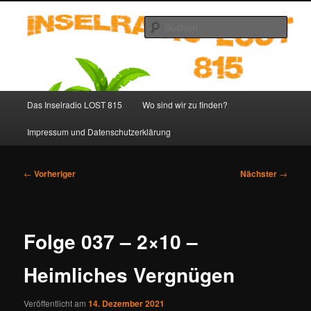
Zum
primären
Such
Inhalt
springen
Inselradio LOST 815 – LOST
Podcast deutsch
Hauptmenü
Das Inselradio LOST 815
Wo sind wir zu finden?
Impressum und Datenschutzerklärung
Beitragsnavigation
←
Vorheriger
Nächster
→
Folge 037 – 2×10 –
Heimliches Vergnügen
Veröffentlicht am
14. Dezember 2021