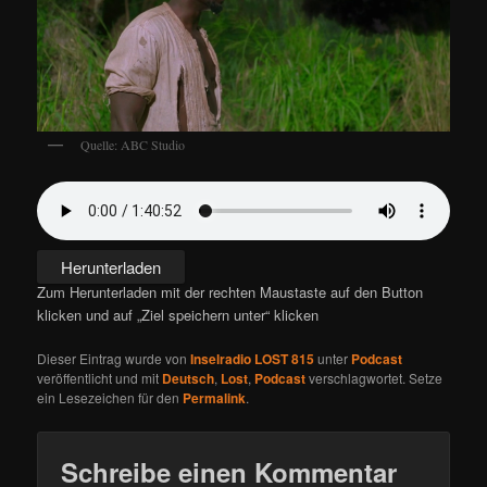
Quelle: ABC Studio
Herunterladen
Zum Herunterladen mit der rechten Maustaste auf den Button
klicken und auf „Ziel speichern unter“ klicken
Dieser Eintrag wurde von
Inselradio LOST 815
unter
Podcast
veröffentlicht und mit
Deutsch
,
Lost
,
Podcast
verschlagwortet. Setze
ein Lesezeichen für den
Permalink
.
Schreibe einen Kommentar