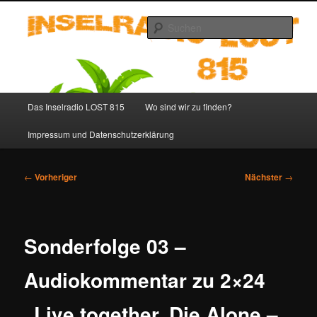
Zum
primären
Such
Inhalt
springen
Inselradio LOST 815 – LOST
Podcast deutsch
Hauptmenü
Das Inselradio LOST 815
Wo sind wir zu finden?
Impressum und Datenschutzerklärung
Beitragsnavigation
←
Vorheriger
Nächster
→
Sonderfolge 03 –
Audiokommentar zu 2×24
„Live together, Die Alone –