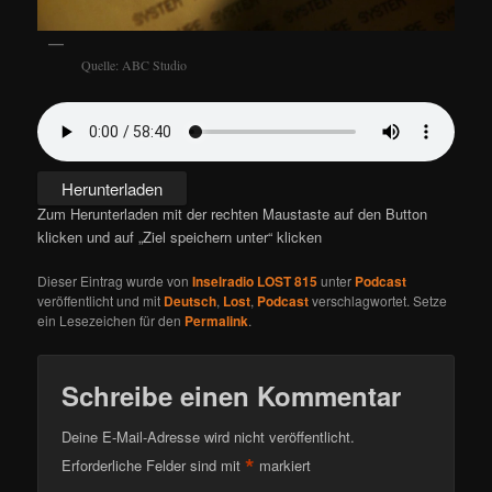
Quelle: ABC Studio
Herunterladen
Zum Herunterladen mit der rechten Maustaste auf den Button
klicken und auf „Ziel speichern unter“ klicken
Dieser Eintrag wurde von
Inselradio LOST 815
unter
Podcast
veröffentlicht und mit
Deutsch
,
Lost
,
Podcast
verschlagwortet. Setze
ein Lesezeichen für den
Permalink
.
Schreibe einen Kommentar
Deine E-Mail-Adresse wird nicht veröffentlicht.
*
Erforderliche Felder sind mit
markiert