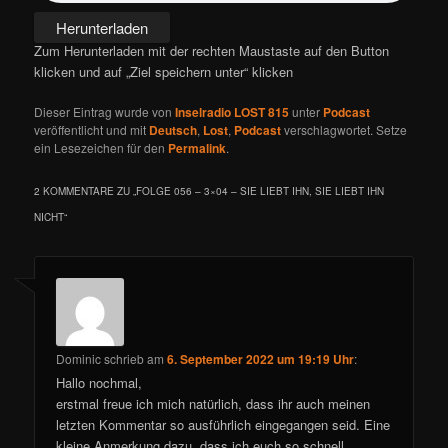
Herunterladen
Zum Herunterladen mit der rechten Maustaste auf den Button
klicken und auf „Ziel speichern unter“ klicken
Dieser Eintrag wurde von
Inselradio LOST 815
unter
Podcast
veröffentlicht und mit
Deutsch
,
Lost
,
Podcast
verschlagwortet. Setze
ein Lesezeichen für den
Permalink
.
2 KOMMENTARE ZU „
FOLGE 056 – 3×04 – SIE LIEBT IHN, SIE LIEBT IHN
NICHT
“
Dominic
schrieb
am
6. September 2022 um 19:19 Uhr
:
Hallo nochmal,
erstmal freue ich mich natürlich, dass ihr auch meinen
letzten Kommentar so ausführlich eingegangen seid. Eine
kleine Anmerkung dazu, dass ich euch so schnell