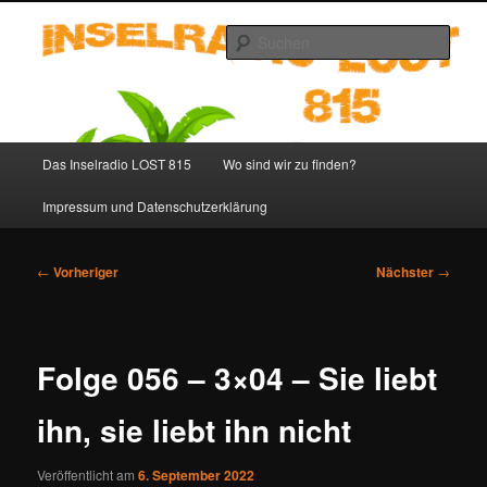
Zum
primären
Such
Inhalt
springen
Inselradio LOST 815 – LOST
Podcast deutsch
Hauptmenü
Das Inselradio LOST 815
Wo sind wir zu finden?
Impressum und Datenschutzerklärung
Beitragsnavigation
←
Vorheriger
Nächster
→
Folge 056 – 3×04 – Sie liebt
ihn, sie liebt ihn nicht
Veröffentlicht am
6. September 2022