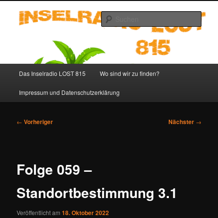
Zum
primären
Such
Inhalt
springen
Inselradio LOST 815 – LOST
Podcast deutsch
Hauptmenü
Das Inselradio LOST 815
Wo sind wir zu finden?
Impressum und Datenschutzerklärung
Beitragsnavigation
←
Vorheriger
Nächster
→
Folge 059 –
Standortbestimmung 3.1
Veröffentlicht am
18. Oktober 2022