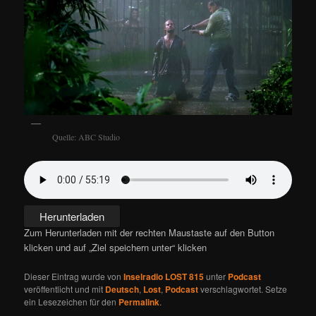
Quelle: ABC Studio
Herunterladen
Zum Herunterladen mit der rechten Maustaste auf den Button
klicken und auf „Ziel speichern unter“ klicken
Dieser Eintrag wurde von
Inselradio LOST 815
unter
Podcast
veröffentlicht und mit
Deutsch
,
Lost
,
Podcast
verschlagwortet. Setze
ein Lesezeichen für den
Permalink
.