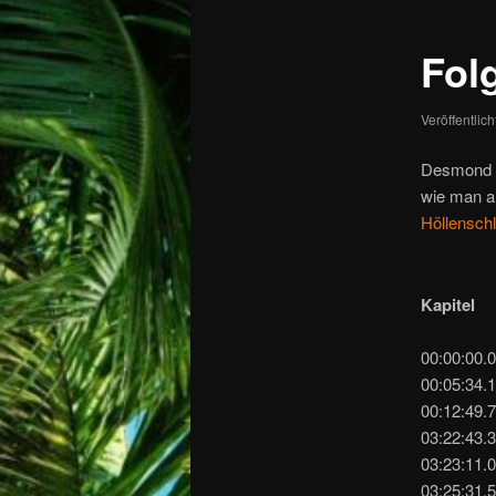
Fol
Veröffentlic
Desmond i
wie man a
Höllensch
Kapitel
00:00:00.
00:05:34.
00:12:49.
03:22:43.3
03:23:11.
03:25:31.