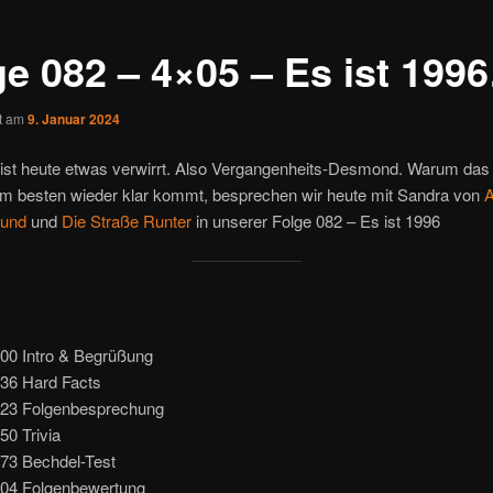
ge 082 – 4×05 – Es ist 199
ht am
9. Januar 2024
st heute etwas verwirrt. Also Vergangenheits-Desmond. Warum das 
m besten wieder klar kommt, besprechen wir heute mit Sandra von
A
lund
und
Die Straße Runter
in unserer Folge 082 – Es ist 1996
000 Intro & Begrüßung
136 Hard Facts
723 Folgenbesprechung
50 Trivia
073 Bechdel-Test
504 Folgenbewertung