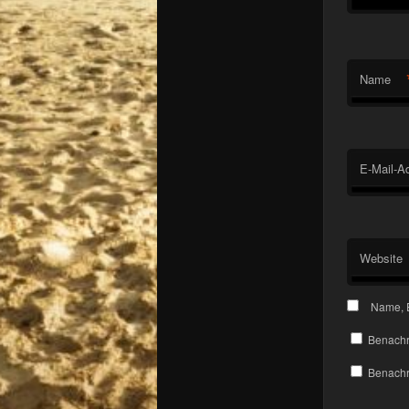
Name
E-Mail-A
Website
Name, E
Benachr
Benachri