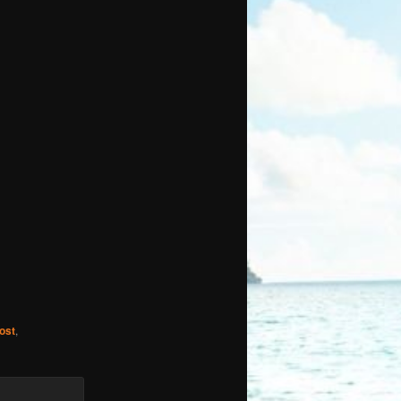
ost
,