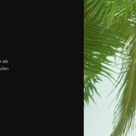
e als
aufen