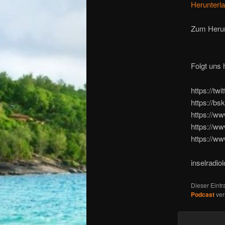
Herunterl
Zum Herun
Folgt uns h
https://tw
https://bs
https://ww
https://ww
https://w
inselradio
Dieser Eint
Podcast
ver