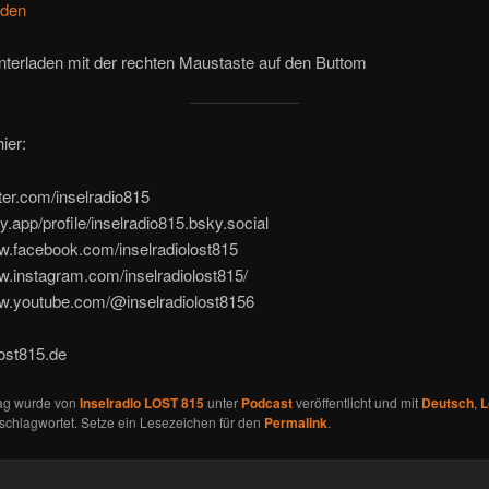
aden
terladen mit der rechten Maustaste auf den Buttom
ier:
itter.com/inselradio815
ky.app/profile/inselradio815.bsky.social
w.facebook.com/inselradiolost815
w.instagram.com/inselradiolost815/
ww.youtube.com/@inselradiolost8156
lost815.de
rag wurde von
Inselradio LOST 815
unter
Podcast
veröffentlicht und mit
Deutsch
,
L
schlagwortet. Setze ein Lesezeichen für den
Permalink
.