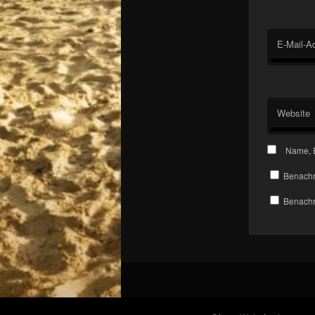
E-Mail-A
Website
Name, E
Benachr
Benachri