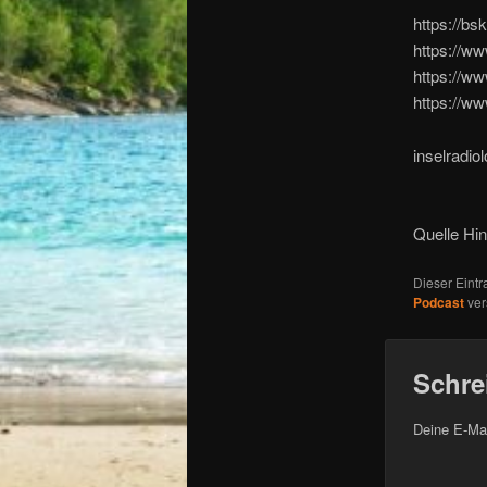
https://bs
https://ww
https://ww
https://w
inselradio
Quelle Hi
Dieser Eint
Podcast
ver
Schre
Deine E-Mai