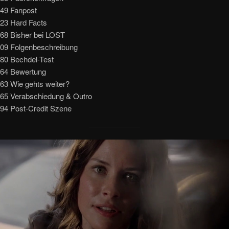
749 Fanpost
123 Hard Facts
468 Bisher bei LOST
109 Folgenbeschreibung
180 Bechdel-Test
564 Bewertung
63 Wie gehts weiter?
565 Verabschiedung & Outro
994 Post-Credit Szene