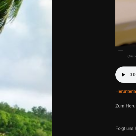
Quell
Herunterl
Zum Herun
Folgt uns h