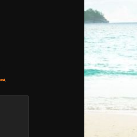
E
ost
,