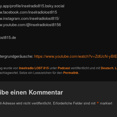
ky.app/profile/inselradio815.bsky.social
w.facebook.com/inselradiolost815
w.instagram.com/inselradiolost815/
ww.youtube.com/@inselradiolost8156
lost815.de
ntergrundgeräusche:
https://www.youtube.com/watch?v=ZdfJcN-yBI
rag wurde von
Inselradio LOST 815
unter
Podcast
veröffentlicht und mit
Deutsch
,
L
schlagwortet. Setze ein Lesezeichen für den
Permalink
.
ibe einen Kommentar
*
l-Adresse wird nicht veröffentlicht.
Erforderliche Felder sind mit
markiert