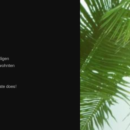
ligen
ewohnten
ate does!