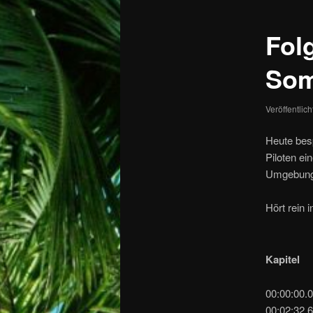
Fol
Som
Veröffentlic
Heute besp
Piloten ei
Umgebung
Hört rein
Kapitel
00:00:00.
00:02:32.