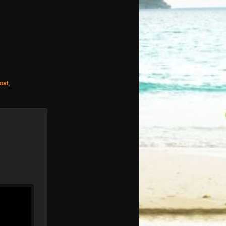
ost
,