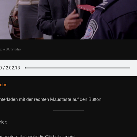
e: ABC Studio
aden
terladen mit der rechten Maustaste auf den Button
ier:
ky.app/profile/inselradio815.bsky.social