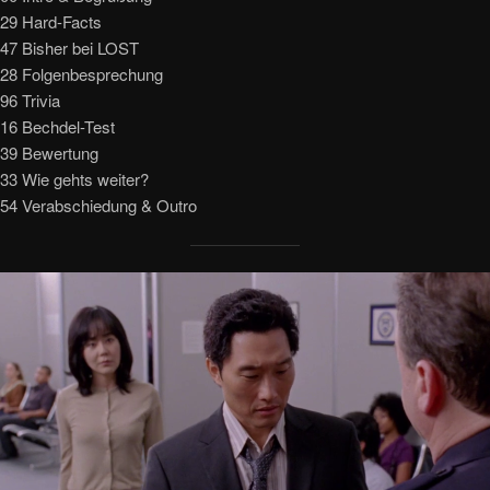
729 Hard-Facts
247 Bisher bei LOST
928 Folgenbesprechung
96 Trivia
416 Bechdel-Test
639 Bewertung
33 Wie gehts weiter?
154 Verabschiedung & Outro