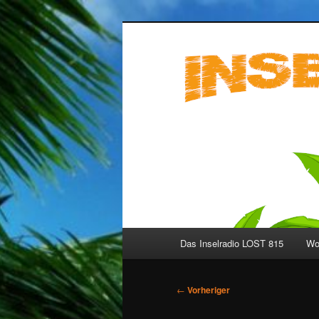
Zum
primären
Inhalt
Inselradio LO
springen
Hauptmenü
Das Inselradio LOST 815
Wo 
Beitragsnavigation
←
Vorheriger