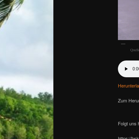
Quell
Herunterl
Zum Herun
Folgt uns h
https://bs