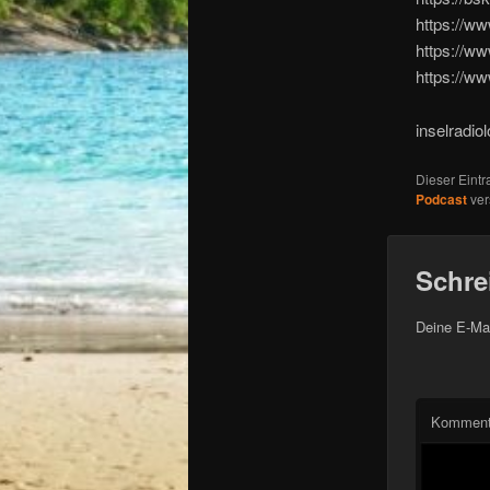
https://ww
https://ww
https://w
inselradio
Dieser Eint
Podcast
ver
Schre
Deine E-Mai
Komment