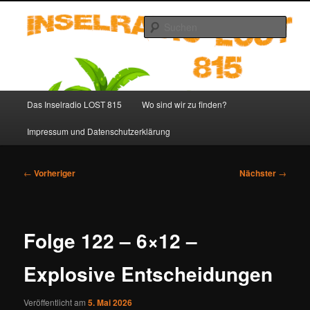
Zum
primären
Such
Inhalt
springen
Inselradio LOST 815 – LOST
Podcast deutsch
Hauptmenü
Das Inselradio LOST 815
Wo sind wir zu finden?
Impressum und Datenschutzerklärung
Beitragsnavigation
←
Vorheriger
Nächster
→
Folge 122 – 6×12 –
Explosive Entscheidungen
Veröffentlicht am
5. Mai 2026