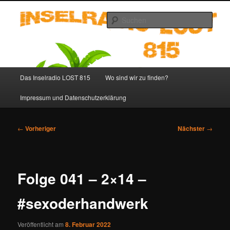
Zum
primären
Such
Inhalt
springen
Inselradio LOST 815 – LOST
Podcast deutsch
Hauptmenü
Das Inselradio LOST 815
Wo sind wir zu finden?
Impressum und Datenschutzerklärung
Beitragsnavigation
←
Vorheriger
Nächster
→
Folge 041 – 2×14 –
#sexoderhandwerk
Veröffentlicht am
8. Februar 2022