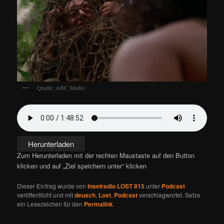
Quelle: ABC Studio
Herunterladen
Zum Herunterladen mit der rechten Maustaste auf den Button
klicken und auf „Ziel speichern unter“ klicken
Dieser Eintrag wurde von
Inselradio LOST 815
unter
Podcast
veröffentlicht und mit
deusch
,
Lost
,
Podcast
verschlagwortet. Setze
ein Lesezeichen für den
Permalink
.