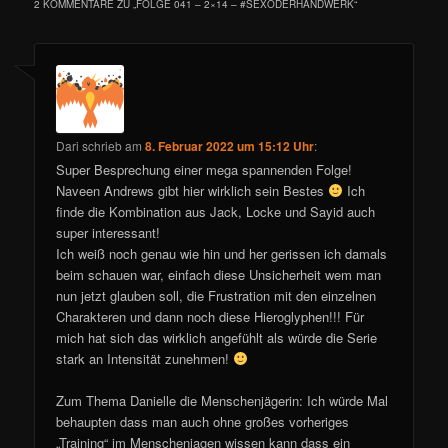
2 KOMMENTARE ZU „
FOLGE 041 – 2×14 – #SEXODERHANDWERK
“
Dari
schrieb
am
8. Februar 2022 um 15:12 Uhr
:
Super Besprechung einer mega spannenden Folge!
Naveen Andrews gibt hier wirklich sein Bestes
Ich
finde die Kombination aus Jack, Locke und Sayid auch
super interessant!
Ich weiß noch genau wie hin und her gerissen ich damals
beim schauen war, einfach diese Unsicherheit wem man
nun jetzt glauben soll, die Frustration mit den einzelnen
Charakteren und dann noch diese Hieroglyphen!!! Für
mich hat sich das wirklich angefühlt als würde die Serie
stark an Intensität zunehmen!
Zum Thema Danielle die Menschenjägerin: Ich würde Mal
behaupten dass man auch ohne großes vorheriges
„Training“ im Menschenjagen wissen kann dass ein