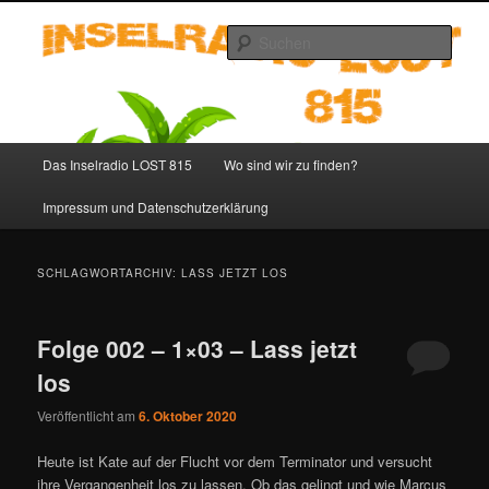
Zum
Zum
primären
sekundären
Such
Inhalt
Inhalt
springen
springen
Inselradio LOST 815 – LOST
Podcast deutsch
Hauptmenü
Das Inselradio LOST 815
Wo sind wir zu finden?
Impressum und Datenschutzerklärung
SCHLAGWORTARCHIV:
LASS JETZT LOS
Folge 002 – 1×03 – Lass jetzt
los
Veröffentlicht am
6. Oktober 2020
Heute ist Kate auf der Flucht vor dem Terminator und versucht
ihre Vergangenheit los zu lassen. Ob das gelingt und wie Marcus