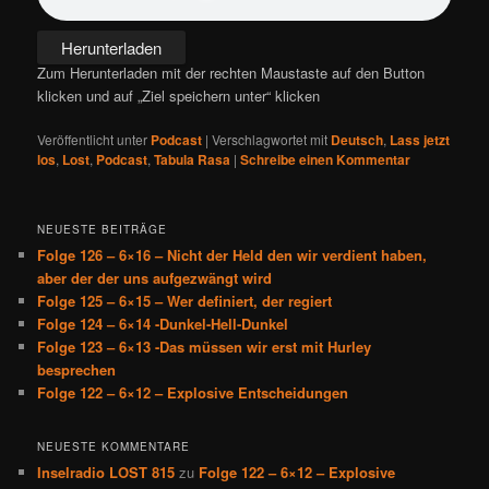
Herunterladen
Zum Herunterladen mit der rechten Maustaste auf den Button
klicken und auf „Ziel speichern unter“ klicken
Veröffentlicht unter
Podcast
|
Verschlagwortet mit
Deutsch
,
Lass jetzt
los
,
Lost
,
Podcast
,
Tabula Rasa
|
Schreibe einen Kommentar
NEUESTE BEITRÄGE
Folge 126 – 6×16 – Nicht der Held den wir verdient haben,
aber der der uns aufgezwängt wird
Folge 125 – 6×15 – Wer definiert, der regiert
Folge 124 – 6×14 -Dunkel-Hell-Dunkel
Folge 123 – 6×13 -Das müssen wir erst mit Hurley
besprechen
Folge 122 – 6×12 – Explosive Entscheidungen
NEUESTE KOMMENTARE
Inselradio LOST 815
zu
Folge 122 – 6×12 – Explosive