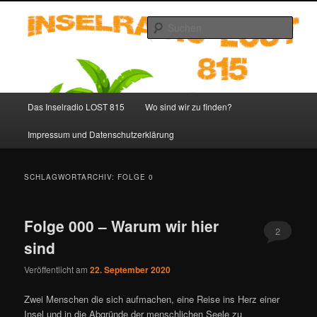
Zum
Zum
primären
sekundären
Such
Inhalt
Inhalt
springen
springen
Inselradio LOST 815 – LOST
Podcast deutsch
Hauptmenü
Das Inselradio LOST 815
Wo sind wir zu finden?
Impressum und Datenschutzerklärung
SCHLAGWORTARCHIV:
FOLGE 0
Folge 000 – Warum wir hier
2
sind
Veröffentlicht am
22. September 2020
Zwei Menschen die sich aufmachen, eine Reise ins Herz einer
Insel und in die Abgründe der menschlichen Seele zu